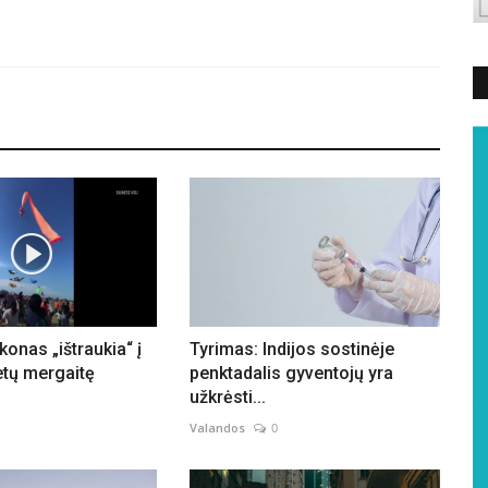
konas „ištraukia“ į
Tyrimas: Indijos sostinėje
etų mergaitę
penktadalis gyventojų yra
užkrėsti...
Valandos
0