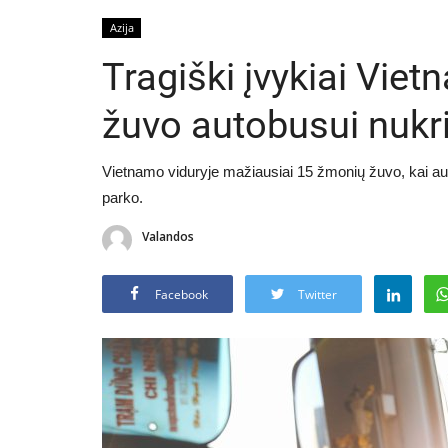
Azija
Tragiški įvykiai Viet
žuvo autobusui nukr
Vietnamo viduryje mažiausiai 15 žmonių žuvo, kai aut
parko.
Valandos
Facebook
Twitter