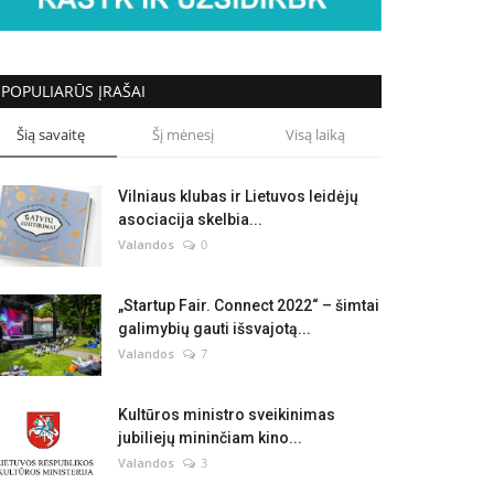
POPULIARŪS ĮRAŠAI
Šią savaitę
Šį mėnesį
Visą laiką
Vilniaus klubas ir Lietuvos leidėjų
asociacija skelbia...
Valandos
0
„Startup Fair. Connect 2022“ – šimtai
galimybių gauti išsvajotą...
Valandos
7
Kultūros ministro sveikinimas
jubiliejų mininčiam kino...
Valandos
3