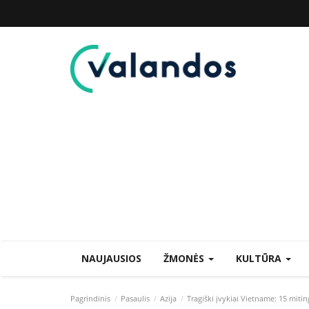
NAUJAUSIOS
ŽMONĖS
KULTŪRA
Pagrindinis
Pasaulis
Azija
Tragiški įvykiai Vietname: 15 miti