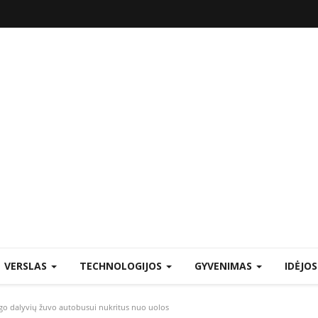
VERSLAS
TECHNOLOGIJOS
GYVENIMAS
IDĖJO
ngo dalyvių žuvo autobusui nukritus nuo uolos