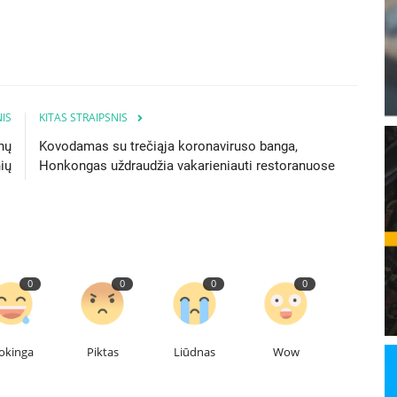
IS
KITAS STRAIPSNIS
nų
Kovodamas su trečiąja koronaviruso banga,
ių
Honkongas uždraudžia vakarieniauti restoranuose
0
0
0
0
okinga
Piktas
Liūdnas
Wow