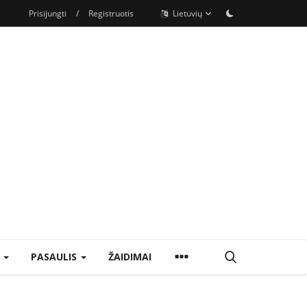
Prisijungti
/
Registruotis
Lietuvių
S
PASAULIS
ŽAIDIMAI