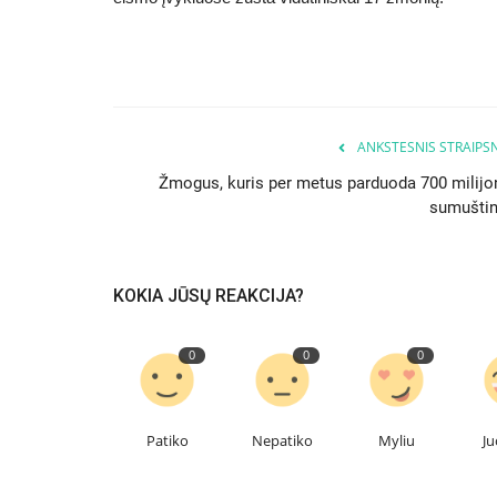
ANKSTESNIS STRAIPSN
Žmogus, kuris per metus parduoda 700 milijo
sumuštin
KOKIA JŪSŲ REAKCIJA?
0
0
0
Patiko
Nepatiko
Myliu
Ju