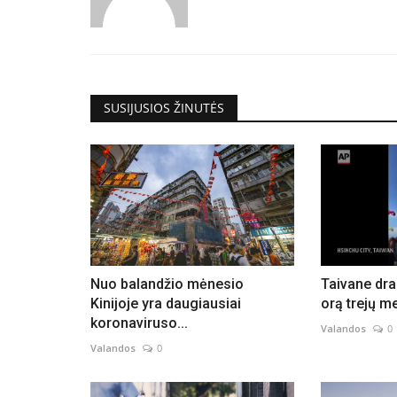
SUSIJUSIOS ŽINUTĖS
Nuo balandžio mėnesio
Taivane dra
Kinijoje yra daugiausiai
orą trejų m
koronaviruso...
Valandos
0
Valandos
0