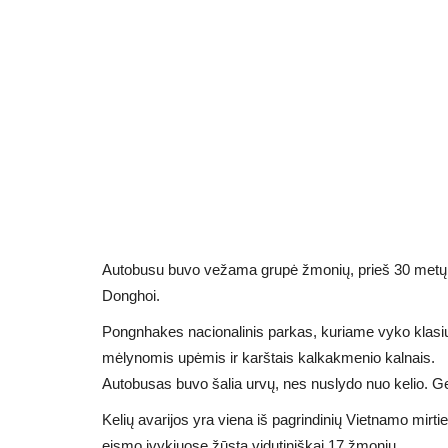
Autobusu buvo vežama grupė žmonių, prieš 30 metų 
Donghoi.
Pongnhakes nacionalinis parkas, kuriame vyko klasių 
mėlynomis upėmis ir karštais kalkakmenio kalnais.
Autobusas buvo šalia urvų, nes nuslydo nuo kelio. Ge
Kelių avarijos yra viena iš pagrindinių Vietnamo mirt
eismo įvykiuose žūsta vidutiniškai 17 žmonių.