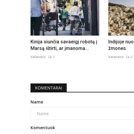
Kinija siunčia savaeigį robotą į
Indijoje nu
Marsą ištirti, ar įmanoma...
žmones
Valandos
0
Valandos
0
KOMENTARAI
Name
Komentuok