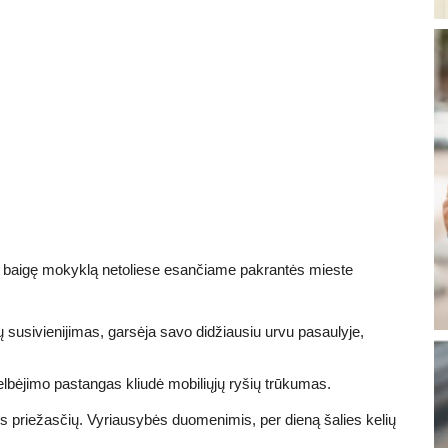
baigę mokyklą netoliese esančiame pakrantės mieste
susivienijimas, garsėja savo didžiausiu urvu pasaulyje,
lbėjimo pastangas kliudė mobiliųjų ryšių trūkumas.
ies priežasčių. Vyriausybės duomenimis, per dieną šalies kelių