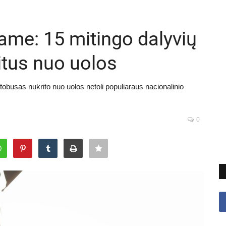
name: 15 mitingo dalyvių
itus nuo uolos
obusas nukrito nuo uolos netoli populiaraus nacionalinio
0