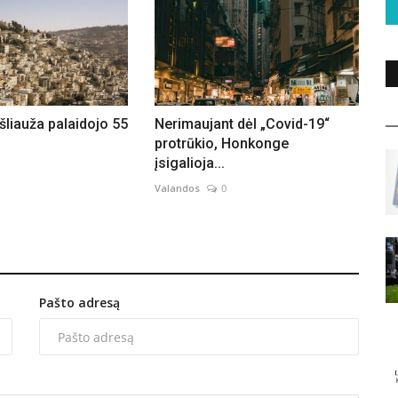
ošliauža palaidojo 55
Nerimaujant dėl ​​„Covid-19“
protrūkio, Honkonge
įsigalioja...
Valandos
0
Pašto adresą