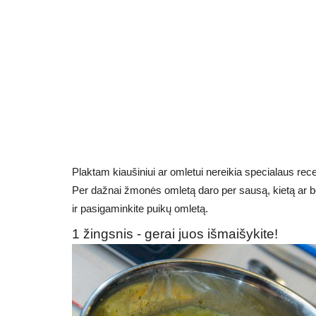
Plaktam kiaušiniui ar omletui nereikia specialaus recept
Per dažnai žmonės omletą ​​daro per sausą, kietą ar be
ir pasigaminkite puikų omletą.
1 žingsnis - gerai juos išmaišykite!