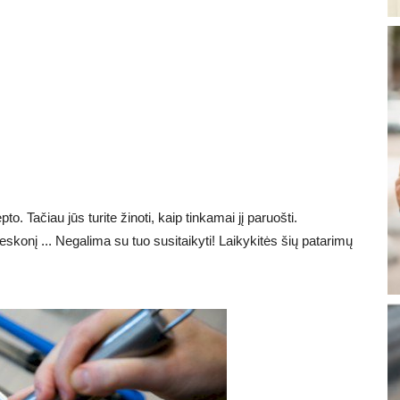
o. Tačiau jūs turite žinoti, kaip tinkamai jį paruošti.
skonį ... Negalima su tuo susitaikyti! Laikykitės šių patarimų