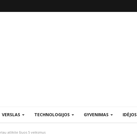
VERSLAS
TECHNOLOGIJOS
GYVENIMAS
IDĖJO
eriau atlikite šiuos 5 veiksmus