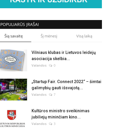
POPULIARŪS ĮRAŠAI
Šią savaitę
Šį mėnesį
Visą laiką
Vilniaus klubas ir Lietuvos leidėjų
asociacija skelbia...
Valandos
0
„Startup Fair. Connect 2022“ – šimtai
galimybių gauti išsvajotą...
Valandos
7
Kultūros ministro sveikinimas
jubiliejų mininčiam kino...
Valandos
3