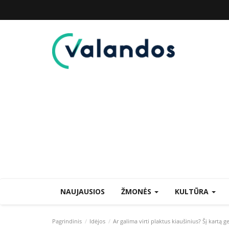
NAUJAUSIOS
ŽMONĖS
KULTŪRA
Pagrindinis
Idėjos
Ar galima virti plaktus kiaušinius? Šį kartą g