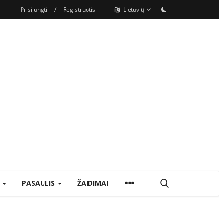
Prisijungti
/
Registruotis
Lietuvių
S
PASAULIS
ŽAIDIMAI