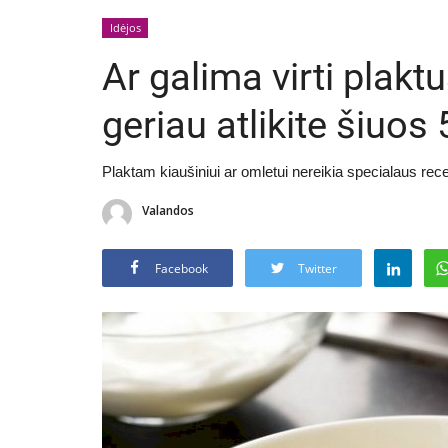
Idėjos
Ar galima virti plakt
geriau atlikite šiuos
Plaktam kiaušiniui ar omletui nereikia specialaus recept
Valandos
Facebook
Twitter