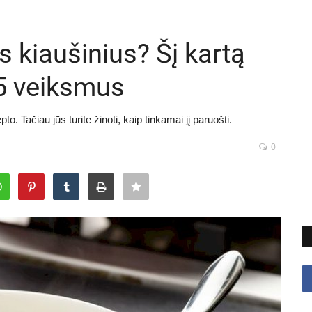
us kiaušinius? Šį kartą
 5 veiksmus
o. Tačiau jūs turite žinoti, kaip tinkamai jį paruošti.
0