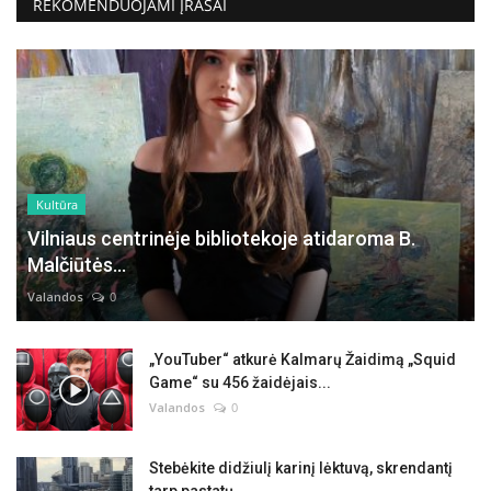
REKOMENDUOJAMI ĮRAŠAI
Kultūra
Vilniaus centrinėje bibliotekoje atidaroma B.
Malčiūtės...
Valandos
0
„YouTuber“ atkurė Kalmarų Žaidimą „Squid
Game“ su 456 žaidėjais...
Valandos
0
Stebėkite didžiulį karinį lėktuvą, skrendantį