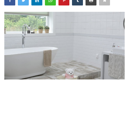
Idėjos
Pasaulis
Žaidimai
Sportas
Kalba
English
Lietuvių