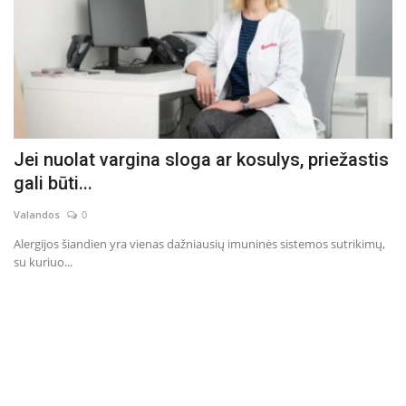
Jei nuolat vargina sloga ar kosulys, priežastis
N
gali būti...
k
Valandos
0
Va
Alergijos šiandien yra vienas dažniausių imuninės sistemos sutrikimų,
At
su kuriuo...
va