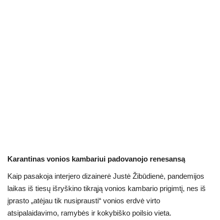
Karantinas vonios kambariui padovanojo renesansą
Kaip pasakoja interjero dizainerė Justė Žibūdienė, pandemijos
laikas iš tiesų išryškino tikrąją vonios kambario prigimtį, nes iš
įprasto „atėjau tik nusiprausti“ vonios erdvė virto
atsipalaidavimo, ramybės ir kokybiško poilsio vieta.