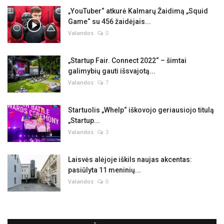
„YouTuber“ atkurė Kalmarų Žaidimą „Squid
Game“ su 456 žaidėjais...
Valandos
0
„Startup Fair. Connect 2022“ – šimtai
galimybių gauti išsvajotą...
Valandos
7
Startuolis „Whelp“ iškovojo geriausiojo titulą
„Startup...
Valandos
3
Laisvės alėjoje iškils naujas akcentas:
pasiūlyta 11 meninių...
Valandos
0