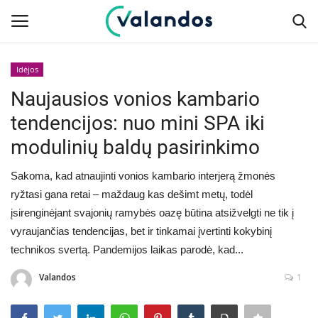
Idėjos
Prisijungti
Registruotis
Naujausios vonios kambario
tendencijos: nuo mini SPA iki
Naujausios
modulinių baldų pasirinkimo
Žmonės
Sakoma, kad atnaujinti vonios kambario interjerą žmonės
ryžtasi gana retai – maždaug kas dešimt metų, todėl
Kultūra
įsirenginėjant svajonių ramybės oazę būtina atsižvelgti ne tik į
vyraujančias tendencijas, bet ir tinkamai įvertinti kokybinį
Verslas
technikos svertą. Pandemijos laikas parodė, kad...
Technologijos
Valandos
1
Gyvenimas