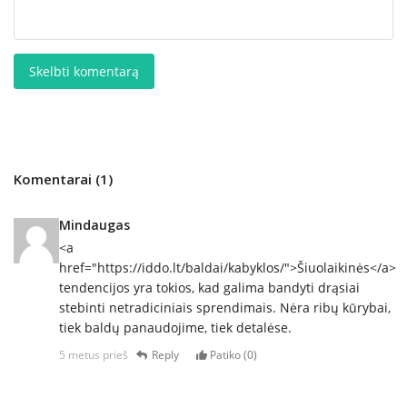
Skelbti komentarą
Komentarai (1)
Mindaugas
<a
href="https://iddo.lt/baldai/kabyklos/">Šiuolaikinės</a>
tendencijos yra tokios, kad galima bandyti drąsiai
stebinti netradiciniais sprendimais. Nėra ribų kūrybai,
tiek baldų panaudojime, tiek detalėse.
5 metus prieš
Reply
Patiko (
0
)