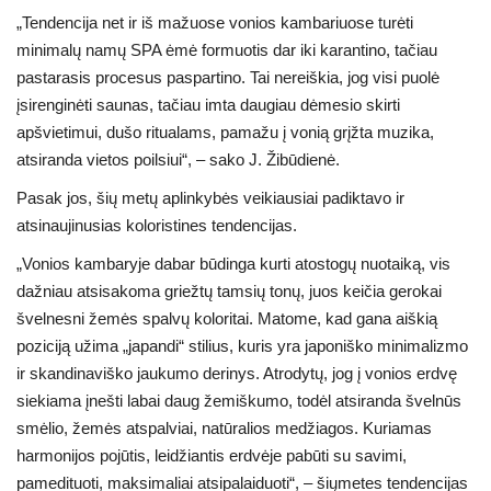
„Tendencija net ir iš mažuose vonios kambariuose turėti
minimalų namų SPA ėmė formuotis dar iki karantino, tačiau
pastarasis procesus paspartino. Tai nereiškia, jog visi puolė
įsirenginėti saunas, tačiau imta daugiau dėmesio skirti
apšvietimui, dušo ritualams, pamažu į vonią grįžta muzika,
atsiranda vietos poilsiui“, – sako J. Žibūdienė.
Pasak jos, šių metų aplinkybės veikiausiai padiktavo ir
atsinaujinusias koloristines tendencijas.
„Vonios kambaryje dabar būdinga kurti atostogų nuotaiką, vis
dažniau atsisakoma griežtų tamsių tonų, juos keičia gerokai
švelnesni žemės spalvų koloritai. Matome, kad gana aiškią
poziciją užima „japandi“ stilius, kuris yra japoniško minimalizmo
ir skandinaviško jaukumo derinys. Atrodytų, jog į vonios erdvę
siekiama įnešti labai daug žemiškumo, todėl atsiranda švelnūs
smėlio, žemės atspalviai, natūralios medžiagos. Kuriamas
harmonijos pojūtis, leidžiantis erdvėje pabūti su savimi,
pamedituoti, maksimaliai atsipalaiduoti“, – šiųmetes tendencijas