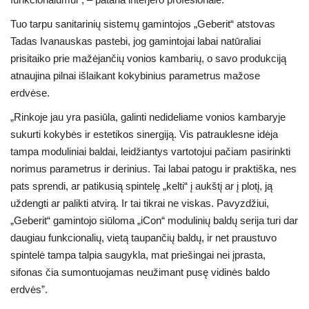
Tuo tarpu sanitarinių sistemų gamintojos „Geberit“ atstovas
Tadas Ivanauskas pastebi, jog gamintojai labai natūraliai
prisitaiko prie mažėjančių vonios kambarių, o savo produkciją
atnaujina pilnai išlaikant kokybinius parametrus mažose
erdvėse.
„Rinkoje jau yra pasiūla, galinti nedideliame vonios kambaryje
sukurti kokybės ir estetikos sinergiją. Vis patrauklesne idėja
tampa moduliniai baldai, leidžiantys vartotojui pačiam pasirinkti
norimus parametrus ir derinius. Tai labai patogu ir praktiška, nes
pats sprendi, ar patikusią spintelę „kelti“ į aukštį ar į plotį, ją
uždengti ar palikti atvirą. Ir tai tikrai ne viskas. Pavyzdžiui,
„Geberit“ gamintojo siūloma „iCon“ modulinių baldų serija turi dar
daugiau funkcionalių, vietą taupančių baldų, ir net praustuvo
spintelė tampa talpia saugykla, mat priešingai nei įprasta,
sifonas čia sumontuojamas neužimant pusę vidinės baldo
erdvės”.