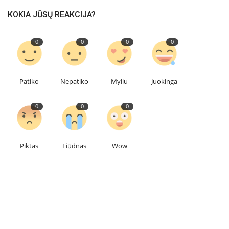
KOKIA JŪSŲ REAKCIJA?
0
0
0
0
Patiko
Nepatiko
Myliu
Juokinga
0
0
0
Piktas
Liūdnas
Wow