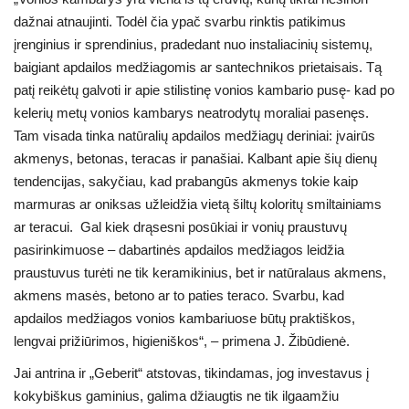
dažnai atnaujinti. Todėl čia ypač svarbu rinktis patikimus
įrenginius ir sprendinius, pradedant nuo instaliacinių sistemų,
baigiant apdailos medžiagomis ar santechnikos prietaisais. Tą
patį reikėtų galvoti ir apie stilistinę vonios kambario pusę- kad po
kelerių metų vonios kambarys neatrodytų moraliai pasenęs.
Tam visada tinka natūralių apdailos medžiagų deriniai: įvairūs
akmenys, betonas, teracas ir panašiai. Kalbant apie šių dienų
tendencijas, sakyčiau, kad prabangūs akmenys tokie kaip
marmuras ar oniksas užleidžia vietą šiltų koloritų smiltainiams
ar teracui. Gal kiek drąsesni posūkiai ir vonių praustuvų
pasirinkimuose – dabartinės apdailos medžiagos leidžia
praustuvus turėti ne tik keramikinius, bet ir natūralaus akmens,
akmens masės, betono ar to paties teraco. Svarbu, kad
apdailos medžiagos vonios kambariuose būtų praktiškos,
lengvai prižiūrimos, higieniškos“, – primena J. Žibūdienė.
Jai antrina ir „Geberit“ atstovas, tikindamas, jog investavus į
kokybiškus gaminius, galima džiaugtis ne tik ilgaamžiu