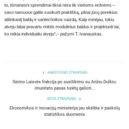
to, išmanesni sprendimai tikrai nėra tik viešoms erdvėms –
savo namuose galite susikurti praktišką, pilnai jūsų poreikius
atitinkantį baldų ir santechnikos vaizdą. Kaip minėjau, tokiu
atveju labai pravartu rinktis modulinius baldus ir projektuoti tai,
ko reikia individualiu atveju“,– pažymi T. Ivanauskas.
ANKSTESNIS STRAIPSNIS
Seimo Laisvės frakcija po susitikimo su Arūnu Dulkiu:
imuniteto pasas turėtų galioti...
KITAS STRAIPSNIS
Ekonomikos ir inovacijų ministerija jau skelbia ir paskolų
statistikos duomenis