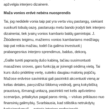
apžvelgia interjero dizainerė.
Maža vonios erdvė nebėra nuosprendis
Tai, jog nedidelė vonia taip pat yra verta visų pastangų, siekiant
susikurti tobulą oazę, pastaruoju metu bando įrodyti tiek interjero
dizaineriai, tiek įvairų vonios kambario baldų gamintojai. J.
Žibūdienės teigimu, mažiems vonios kambariams medžiagų
taip pat reikia mažiau, todėl čia galima investuoti į
prabangesnius interjero sprendimus, baldus, dekorą.
„Galite turėti paprastą dušo kabiną, tačiau susimontuoti
masažines sroves, garo funkciją ar įsirengti sėdimą vietą. Tai
kurs dušo pridėtinę vertę, suteiks daugiau malonių pojūčių.
Mažose erdvėse savininkai gali pasirinkti akcentuoti vieną ar
kelias detales, pavyzdžiui šildomą veidrodį, gerą kokybišką
praustuvą, išmanųjį unitazą, pasirinkti net kelis apšvietimo
scenarijus, pritaikytus pagal paros rimtą, – viskas priklauso nuo
finansinių galimybių. Svarbiausia, kad stilistika netrukdytų
funkcionalumui“, – pataria interjero profesionalė.