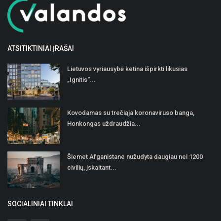
ATSITIKTINIAI ĮRAŠAI
Lietuvos vyriausybė ketina išpirkti likusias
„Ignitis“...
Kovodamas su trečiąja koronaviruso banga,
Honkongas uždraudžia...
Šiemet Afganistane nužudyta daugiau nei 1200
civilių, įskaitant...
SOCIALINIAI TINKLAI