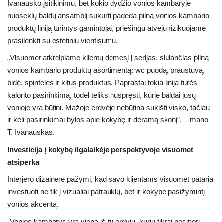
Ivanausko įsitikinimu, bet kokio dydžio vonios kambaryje
nuoseklų baldų ansamblį sukurti padeda pilną vonios kambario
produktų liniją turintys gamintojai, priešingu atveju rizikuojame
prasilenkti su estetiniu vientisumu.
„Visuomet atkreipiame klientų dėmesį į serijas, siūlančias pilną
vonios kambario produktų asortimentą: wc puodą, praustuvą,
bidė, spinteles ir kitus produktus. Paprastai tokia linija turės
kalorito pasirinkimą, todėl teliks nuspręsti, kurie baldai jūsų
vonioje yra būtini. Mažoje erdvėje nebūtina sukišti visko, tačiau
ir keli pasirinkimai bylos apie kokybę ir deramą skonį”, – mano
T. Ivanauskas.
Investicija į kokybę ilgalaikėje perspektyvoje visuomet
atsiperka
Interjero dizainerė pažymi, kad savo klientams visuomet pataria
investuoti ne tik į vizualiai patrauklų, bet ir kokybe pasižymintį
vonios akcentą.
„Vonios kambarys yra viena iš tų erdvių, kurių tikrai nesinori