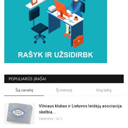
POPULIARŪS ĮRAŠAI
Šią savaitę
Šį mėnesį
Visą laiką
Vilniaus klubas ir Lietuvos leidėjų asociacija
skelbia...
Valandos
0