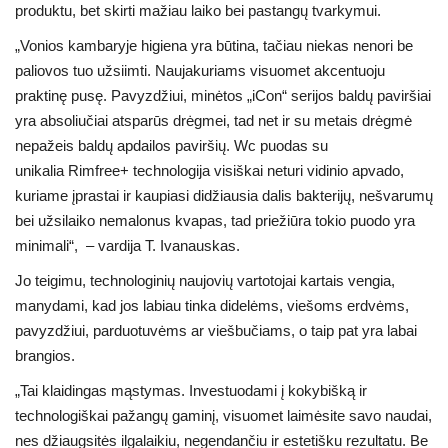
produktu, bet skirti mažiau laiko bei pastangų tvarkymui.
„Vonios kambaryje higiena yra būtina, tačiau niekas nenori be
paliovos tuo užsiimti. Naujakuriams visuomet akcentuoju
praktinę pusę. Pavyzdžiui, minėtos „iCon“ serijos baldų paviršiai
yra absoliučiai atsparūs drėgmei, tad net ir su metais drėgmė
nepažeis baldų apdailos paviršių. Wc puodas su
unikalia
Rimfree+ technologija visiškai neturi vidinio apvado,
kuriame įprastai ir kaupiasi didžiausia dalis bakterijų, nešvarumų
bei užsilaiko nemalonus kvapas, tad priežiūra tokio puodo yra
minimali“, – vardija T. Ivanauskas.
Jo teigimu, technologinių naujovių vartotojai kartais vengia,
manydami, kad jos labiau tinka didelėms, viešoms erdvėms,
pavyzdžiui, parduotuvėms ar viešbučiams, o taip pat yra labai
brangios.
„Tai klaidingas mąstymas. Investuodami į kokybišką ir
technologiškai pažangų gaminį, visuomet laimėsite savo naudai,
nes džiaugsitės ilgalaikiu, negendančiu ir estetišku rezultatu. Be