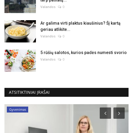
tarp pastatų...
Valandos
0
Ar galima virti plaktus kiaušinius? Šį kartą
geriau atlikite...
Valandos
0
5 rūšių salotos, kurios padės numesti svorio
Valandos
0
ATSITIKTINIAI ĮRAŠAI
Gyvenimas